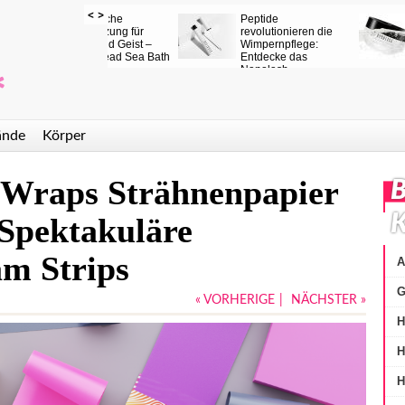
Die besten
Nanolash vorgeklebte
Die beste
Augenpatches?
Wimpern – Eine
Wimpernlif
Entdecke Nanolash
Revolution im
zu Hause
Collagen
Wimpernstyling zu
Top-Auswa
Augenpatches – Eine
Hause
Salon-Er
von koreanischer
autpflege inspirierte
Innovation
nde
Körper
 Wraps Strähnenpapier
B
K
. Spektakuläre
am Strips
A
G
« VORHERIGE
|
NÄCHSTER »
H
H
H