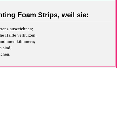
hting Foam Strips, weil sie:
rrenz auszeichnen;
ie Hälfte verkürzen;
 Kundinnen kümmern;
 sind;
achen.