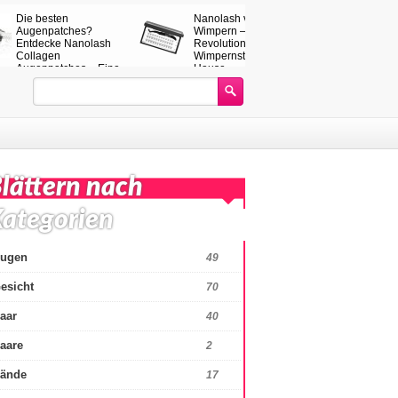
n
Das sind die
Nanolash
ting Sets für
Wimperntuschen, die
Wimperntusche, a
 – unsere
am besten sind.
hervorragende Fo
hl für
Prüfen Sie das
und präzise Bürst
gebnisse
neueste Ranking der
Mascaras!
lättern nach
ategorien
ugen
49
esicht
70
aar
40
aare
2
ände
17