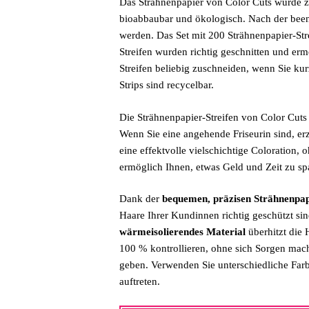
Das Strähnenpapier von Color Cuts wurde zu 
bioabbaubar und ökologisch. Nach der bee
werden. Das Set mit 200 Strähnenpapier-Str
Streifen wurden richtig geschnitten und erm
Streifen beliebig zuschneiden, wenn Sie ku
Strips sind recycelbar.
Die Strähnenpapier-Streifen von Color Cuts
Wenn Sie eine angehende Friseurin sind, er
eine effektvolle vielschichtige Coloration,
ermöglich Ihnen, etwas Geld und Zeit zu spa
Dank der
bequemen, präzisen Strähnenpapi
Haare Ihrer Kundinnen richtig geschützt sin
wärmeisolierendes Material
überhitzt die 
100 % kontrollieren, ohne sich Sorgen mach
geben. Verwenden Sie unterschiedliche Farb
auftreten.