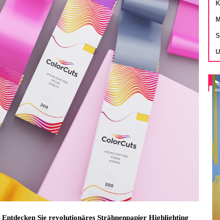
K
M
S
U
! Entdecken Sie revolutionäres Strähnenpapier Highlighting