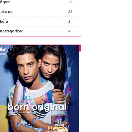
örper
27
ake-up
33
kóra
1
ncategorized
4