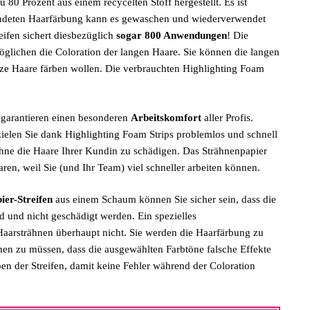
80 Prozent aus einem recycelten Stoff hergestellt. Es ist
ndeten Haarfärbung kann es gewaschen und wiederverwendet
eifen sichert diesbezüglich
sogar 800 Anwendungen
! Die
öglichen die Coloration der langen Haare. Sie können die langen
rze Haare färben wollen. Die verbrauchten Highlighting Foam
 garantieren einen besonderen
Arbeitskomfort
aller Profis.
zielen Sie dank Highlighting Foam Strips problemlos und schnell
 ohne die Haare Ihrer Kundin zu schädigen. Das Strähnenpapier
ren, weil Sie (und Ihr Team) viel schneller arbeiten können.
er-Streifen
aus einem Schaum können Sie sicher sein, dass die
d und nicht geschädigt werden. Ein spezielles
Haarsträhnen überhaupt nicht. Sie werden die Haarfärbung zu
en zu müssen, dass die ausgewählten Farbtöne falsche Effekte
en der Streifen, damit keine Fehler während der Coloration