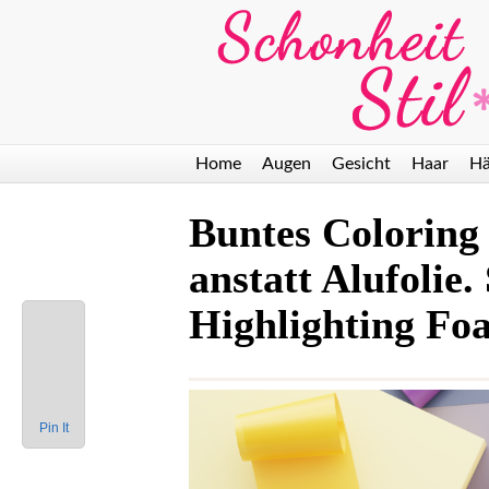
Mineralische
Peptide
Unterstützung für
revolutionieren die
Körper und Geist –
Wimpernpflege:
Nanoil Dead Sea Bath
Entdecke das
Salt
Nanolash
Wimpernserum mit
Peptiden
H
Home
Augen
Gesicht
Haar
Hä
Buntes Coloring
anstatt Alufolie
Highlighting Fo
Pin It