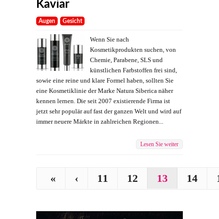
Kaviar
Augen
Gesicht
Wenn Sie nach
Kosmetikprodukten suchen, von
Chemie, Parabene, SLS und
künstlichen Farbstoffen frei sind,
sowie eine reine und klare Formel haben, sollten Sie
eine Kosmetiklinie der Marke Natura Siberica näher
kennen lernen. Die seit 2007 existierende Firma ist
jetzt sehr populär auf fast der ganzen Welt und wird auf
immer neuere Märkte in zahlreichen Regionen...
Lesen Sie weiter
«
‹
11
12
13
14