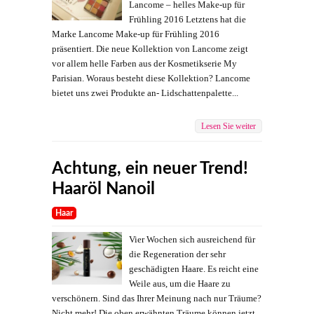
Lancome – helles Make-up für
Frühling 2016 Letztens hat die
Marke Lancome Make-up für Frühling 2016
präsentiert. Die neue Kollektion von Lancome zeigt
vor allem helle Farben aus der Kosmetikserie My
Parisian. Woraus besteht diese Kollektion? Lancome
bietet uns zwei Produkte an- Lidschattenpalette...
Lesen Sie weiter
Achtung, ein neuer Trend!
Haaröl Nanoil
Haar
Vier Wochen sich ausreichend für
die Regeneration der sehr
geschädigten Haare. Es reicht eine
Weile aus, um die Haare zu
verschönern. Sind das Ihrer Meinung nach nur Träume?
Nicht mehr! Die oben erwähnten Träume können jetzt